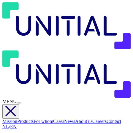
MENU
Mission
Products
For whom
Cases
News
About us
Careers
Contact
NL
/
EN