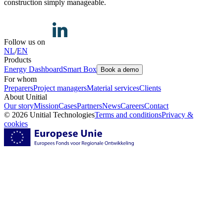
construction simply manageable.
Follow us on
NL
/
EN
Products
Energy Dashboard
Smart Box
Book a demo
For whom
Preparers
Project managers
Material services
Clients
About Unitial
Our story
Mission
Cases
Partners
News
Careers
Contact
© 2026 Unitial Technologies
Terms and conditions
Privacy &
cookies