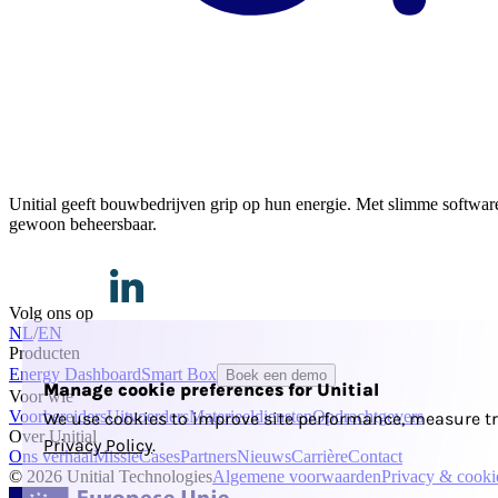
Unitial geeft bouwbedrijven grip op hun energie. Met slimme software 
gewoon beheersbaar.
Volg ons op
NL
/
EN
Producten
Energy Dashboard
Smart Box
Boek een demo
Manage cookie preferences for Unitial
Voor wie
Voorbereiders
Uitvoerders
Materieeldiensten
Opdrachtgevers
We use cookies to improve site performance, measure tr
Over Unitial
Privacy Policy
.
Ons verhaal
Missie
Cases
Partners
Nieuws
Carrière
Contact
© 2026 Unitial Technologies
Algemene voorwaarden
Privacy & cooki