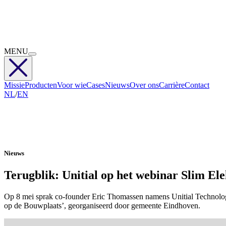
MENU
Missie
Producten
Voor wie
Cases
Nieuws
Over ons
Carrière
Contact
NL
/
EN
Nieuws
Terugblik: Unitial op het webinar Slim El
Op 8 mei sprak co-founder Eric Thomassen namens Unitial Technolog
op de Bouwplaats’, georganiseerd door gemeente Eindhoven.