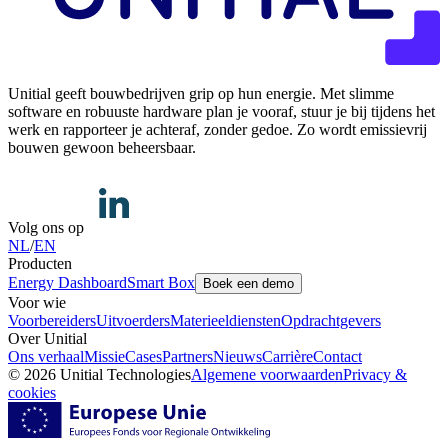
Unitial geeft bouwbedrijven grip op hun energie. Met slimme
software en robuuste hardware plan je vooraf, stuur je bij tijdens het
werk en rapporteer je achteraf, zonder gedoe. Zo wordt emissievrij
bouwen gewoon beheersbaar.
Volg ons op
NL
/
EN
Producten
Energy Dashboard
Smart Box
Boek een demo
Voor wie
Voorbereiders
Uitvoerders
Materieeldiensten
Opdrachtgevers
Over Unitial
Ons verhaal
Missie
Cases
Partners
Nieuws
Carrière
Contact
© 2026 Unitial Technologies
Algemene voorwaarden
Privacy &
cookies