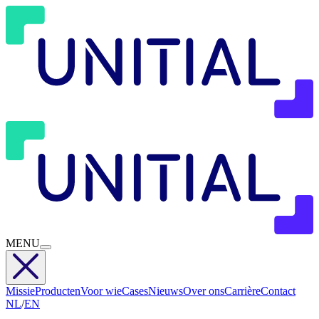
MENU
Missie
Producten
Voor wie
Cases
Nieuws
Over ons
Carrière
Contact
NL
/
EN