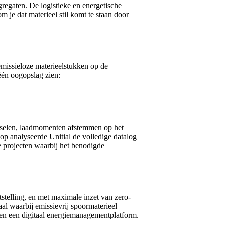
regaten. De logistieke en energetische
je dat materieel stil komt te staan door
missieloze materieelstukken op de
 één oogopslag zien:
wisselen, laadmomenten afstemmen op het
p analyseerde Unitial de volledige datalog
e projecten waarbij het benodigde
tstelling, en met maximale inzet van zero-
aal waarbij emissievrij spoormaterieel
en een digitaal energiemanagementplatform.