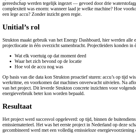
gereedschap werden tegelijk ingezet — gevoed door drie waterstofagg
complexiteit was enorm: wanneer laad je welke machine? Hoe voorkom 
een lege accu? Zonder inzicht geen regie.
Unitial’s rol
Strukton maakt gebruik van het Energy Dashboard, hier werden alle e
projectlocatie in één overzicht samenbracht. Projectleiders konden in
Wat elk voertuig op dat moment deed
Waar het zich bevond op de locatie
Hoe vol de accu nog was
Op basis van die data kon Strukton proactief sturen: accu’s op tijd 
werkritme, en voorkomen dat machines onverwacht uitvielen. Na afloo
van het project. Dit leverde Strukton concrete inzichten voor volgend
energieverbruik beter kon worden bepaald.
Resultaat
Het project werd succesvol opgeleverd: op tijd, binnen de buitendiens
emissiematerieel. Het was het eerste project in Nederland op deze sch
gecombineerd werd met een volledig emissieloze energievoorziening 