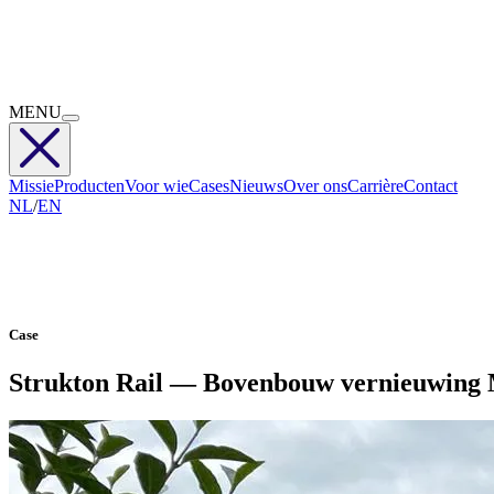
MENU
Missie
Producten
Voor wie
Cases
Nieuws
Over ons
Carrière
Contact
NL
/
EN
Case
Strukton Rail — Bovenbouw vernieuwing